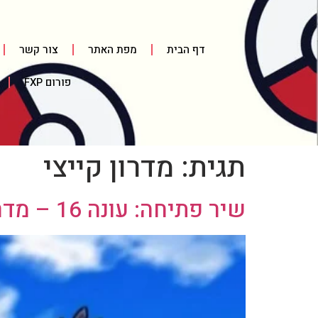
דף הבית
מפת האתר
צור קשר
פורום FXP
תגית:
מדרון קייצי
שיר פתיחה: עונה 16 – מדרון קייצי! (סרטון ומילים לשיר)(יפנית)