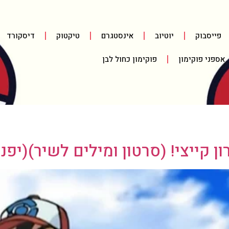
פייסבוק
יוטיוב
אינסטגרם
טיקטוק
דיסקורד
אספני פוקימון
פוקימון כחול לבן