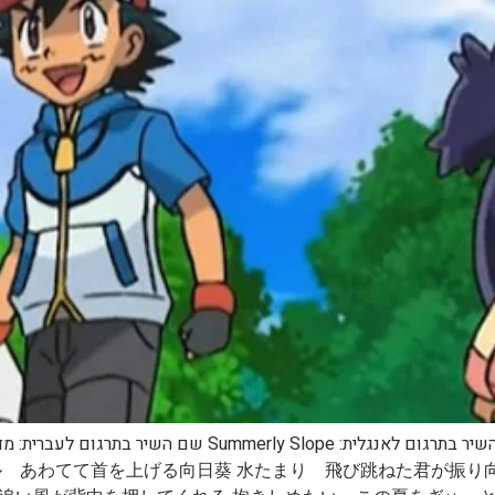
ル あわてて首を上げる向日葵 水たまり 飛び跳ねた君が振り