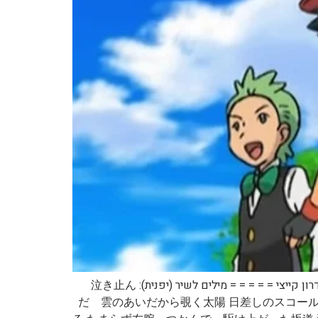
קישור: = = = = = שם השיר ביפנית: 夏めく坂道 שם השיר בתרגום לאנגלית: Summerly Slope שם השיר בתרגום לעברית: מדרון קייצי = = = = = מילים לשיר (יפנית): 泣き止ん
だ 雲のあいだから覗く太陽 日差しのスコー