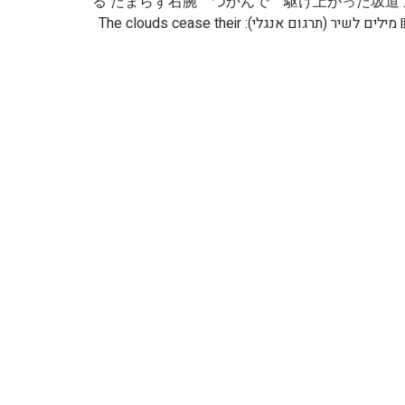
る たまらず右腕 つかんで 駆け上がった坂道
眩しいんだ 横顔にキラめく滴 二人なら追い越せる 蜃気楼の向こうに見える tomorrow 聞こえてる？僕の鼓動 מילים לשיר (תרגום אנגלי): The clouds cease their