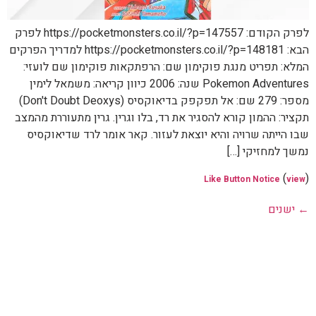
לפרק הקודם: https://pocketmonsters.co.il/?p=147557 לפרק
הבא: https://pocketmonsters.co.il/?p=148181 למדריך הפרקים
המלא: תפריט מנגת פוקימון שם: הרפתקאות פוקימון שם לועזי:
Pokemon Adventures שנה: 2006 כיוון קריאה: משמאל לימין
מספר: 279 שם: אל תפקפק בדיאוקסיס (Don't Doubt Deoxys)
תקציר: ההמון קורא להסגיר את רד, בלו וגרין. גרין מתעוררת מהמצב
שבו הייתה שרויה והיא יוצאת לעזור. קאר אומר לרד שדיאוקסיס
נמשך למחזיקי […]
(
)
Like Button Notice
view
←
ישנים