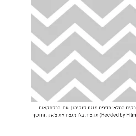
https://pocketmonster לפרק הבא: https://pocketmonsters.co.il/?p=58995 למדריך הפרקים המלא: תפריט מנגת פוקימון שם: הרפתקאות
פוקימון שם לועזי: Pokemon Adventures שנה: 2002 כיוון קריאה: משמאל לימין מספר: 162 שם: היטמונטופ הפריע (Heckled by Hitmontop) תקציר: בלו מנצח את צ'אק, וחושף