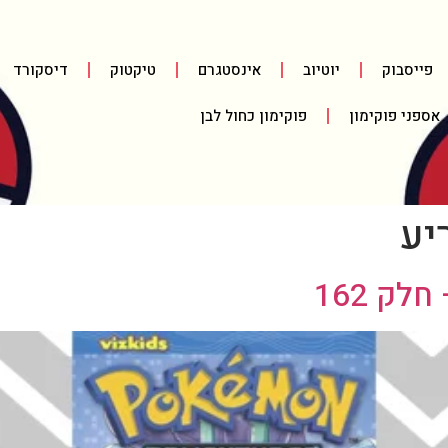
פייסבוק
יוטיוב
אינסטגרם
טיקטוק
דיסקורד
אספני פוקימון
פוקימון כחול לבן
יע
ק 162