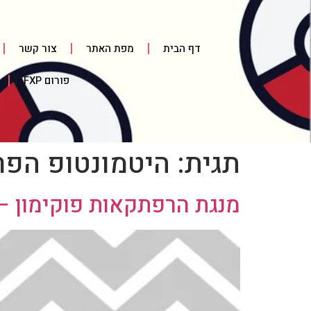
דף הבית
מפת האתר
צור קשר
פורום FXP
תגית:
היטמונטופ הפר
מנגת הרפתקאות פוקימון – חל