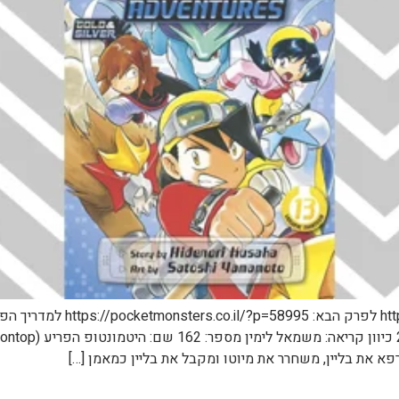
לפרק הקודם: s.co.il/?p=58790
פא את בליין, משחרר את מיוטו ומקבל את בליין כמאמן […]