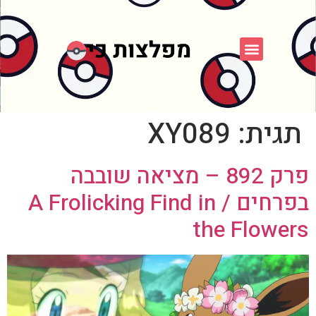
פוקימון כחול לבן
פורום FXP
אספני פוקימון
תגית:
XY089
פרק 892 – מציאה שובבה
בפרחים / A Frolicking Find in
the Flowers