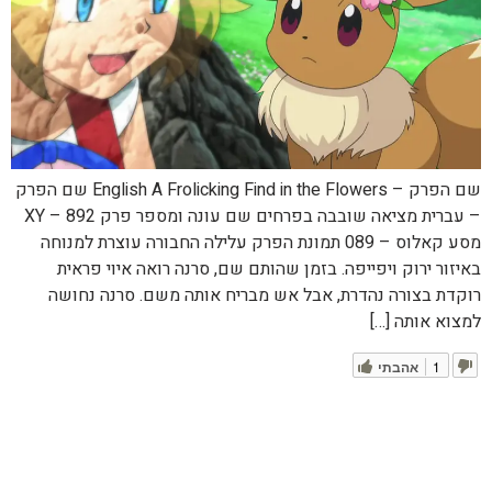
שם הפרק – English A Frolicking Find in the Flowers שם הפרק
– עברית מציאה שובבה בפרחים שם עונה ומספר פרק XY – 892
מסע קאלוס – 089 תמונת הפרק עלילה החבורה עוצרת למנוחה
באיזור ירוק ויפייפה. בזמן שהותם שם, סרנה רואה איוי פראית
רוקדת בצורה נהדרת, אבל אש מבריח אותה משם. סרנה נחושה
למצוא אותה […]
1
אהבתי