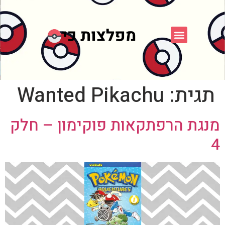
פוקימון כחול לבן
פורום FXP
אספני פוקימון
תגית:
Wanted Pikachu
מנגת הרפתקאות פוקימון – חלק
4