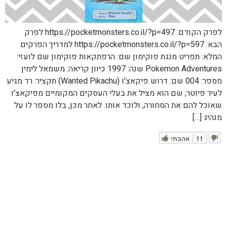
לפרק הקודם: https://pocketmonsters.co.il/?p=497 לפרק
הבא: https://pocketmonsters.co.il/?p=597 למדריך הפרקים
המלא: תפריט מנגת פוקימון שם: הרפתקאות פוקימון שם לועזי:
Pokemon Adventures שנה: 1997 כיוון קריאה: משמאל לימין
מספר: 004 שם: דרוש פיקאצ'ו (Wanted Pikachu) תקציר: רד מגיע
לעיר פיוטר, שם הוא מציל את בעלי העסקים המקומיים מפיקאצ'ו
שאוכל להם את הסחורה, ולוכד אותו. לאחר מכן, בלו מספר לו על
מנהיג […]
11
אהבתי