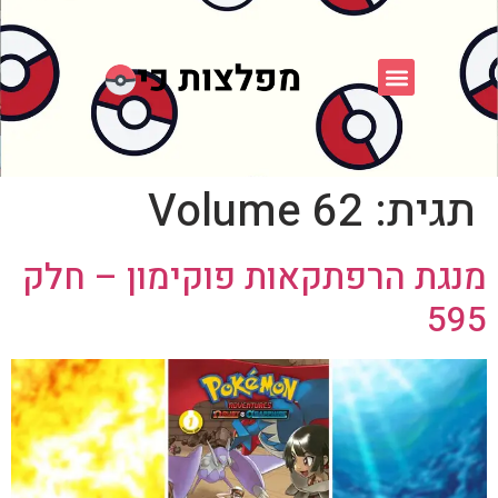
פוקימון כחול לבן
פורום FXP
אספני פוקימון
תגית:
Volume 62
מנגת הרפתקאות פוקימון – חלק
595