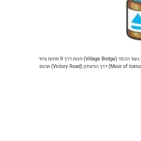
תמונה שם אפקט מיקום סידן / Calcium מעלה את המתקפה המיוחדת של פוקימון אחד דרך 18 דרך הניצחון (Victory Road) גשר הכפר (Village Bridge) חנות דרך 9 תחנת ציוד
(Gear Station) פחמימה / Carbos מעלה את המהירות של פוקימון אחד מערת מיסטרלטון (Mistralton Cave) ביצת איסירוס (Moor of Icirrus) דרך הניצחון (Victory Road) תהום