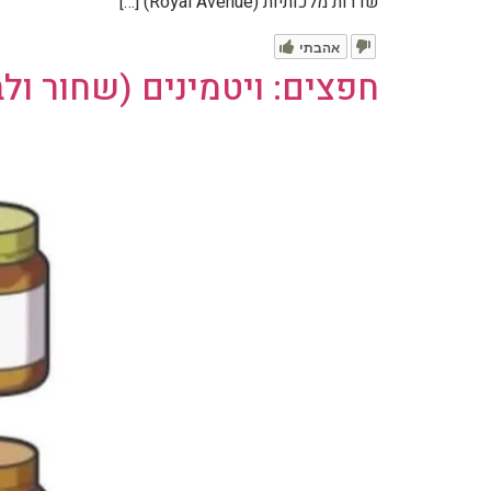
שדרות מלכותיות (Royal Avenue) […]
אהבתי
חפצים: ויטמינים (שחור ולב