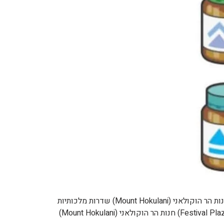
תמונה שם אפקט מיקום סידן / Calcium מעלה את המתקפה המיוחדת של פוקימון אחד פסטיבל פלאזה (Festival Plaza) חנות הר הוקולאני (Mount Hokulani) שדרות מלכותיות
(Royal Avenue) פחמימה / Carbos מעלה את המהירות של פוקימון אחד דרך 6 שטחי פוני (Poni Plains) פסטיבל פלאזה (Festival Plaza) חנות הר הוקולאני (Mount Hokulani)