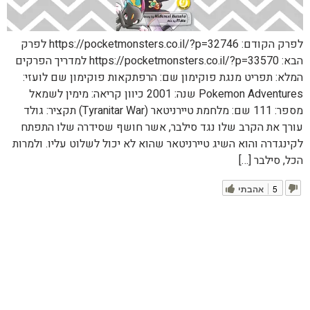
לפרק הקודם: https://pocketmonsters.co.il/?p=32746 לפרק
הבא: https://pocketmonsters.co.il/?p=33570 למדריך הפרקים
המלא: תפריט מנגת פוקימון שם: הרפתקאות פוקימון שם לועזי:
Pokemon Adventures שנה: 2001 כיוון קריאה: מימין לשמאל
מספר: 111 שם: מלחמת טיירניטאר (Tyranitar War) תקציר: גולד
עורך את הקרב שלו נגד סילבר, אשר חושף שסידרה שלו התפתח
לקינגדרה והוא השיג טיירניטאר שהוא לא יכול לשלוט עליו. ולמרות
הכל, סילבר […]
5
אהבתי