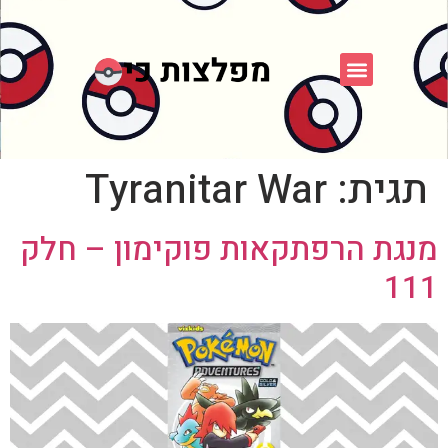
פוקימון כחול לבן
פורום FXP
אספני פוקימון
תגית:
Tyranitar War
מנגת הרפתקאות פוקימון – חלק
111