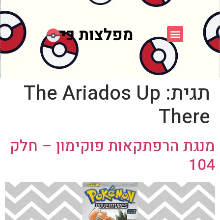
פוקימון כחול לבן
פורום FXP
אספני פוקימון
תגית:
The Ariados Up
There
מנגת הרפתקאות פוקימון – חלק
104