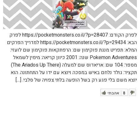
לפרק הקודם: https://pocketmonsters.co.il/?p=28407 לפרק
הבא: https://pocketmonsters.co.il/?p=29434 למדריך הפרקים
המלא: תפריט מנגת פוקימון שם: הרפתקאות פוקימון שם לועזי:
Pokemon Adventures שנה: 2001 כיוון קריאה: מימין לשמאל
מספר: 104 שם: אריאדוס שם למעלה (The Ariados Up There)
תקציר: גולד נלחם באיש במסכה ויוצא עם ידו על התחתונה. הוא
יוצא משם בלי פגע רק בשל הופעה בלתי צפויה של סלבי. […]
8
אהבתי