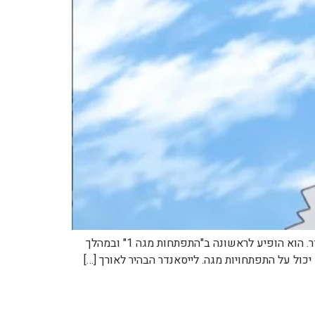
לייסאנדר הוא מנהיג פלייר, הוא דמות הרשע, והוא מחפש ליצור מה שהוא מכנה "עולם יפה". הוא הבעלים של מעבדות לייסאנדר. הוא הופיע לראשונה ב"התפתחות מגה 1" ובמהלך
ול על התפתחויות מגה. לייסאנדר הבהיר לאורך […]