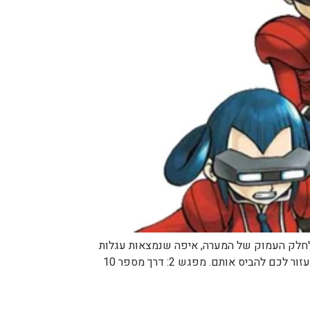
Glitte המפגש הראשון עם צוות פלייר הוא במערה הנוצצת ליד דרך מספר 9. כשנכנסים לחלק העמוק של המערה, איפה שנמצאות עגלות
המכרות, אתם נתקלים בצוות פלייר. מסתבר שהם מחפשים מאובנים. תצטרכו להילחם בהם, אבל אל דאגה, היריב שלכם יגיע ויעזור לכם להביס אותם. מפגש 2: דרך מספר 10