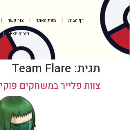
דף הבית
מפת האתר
צור קשר
פורום FXP
תגית:
Team Flare
צוות פלייר במשחקים פוקימון X פוקימ