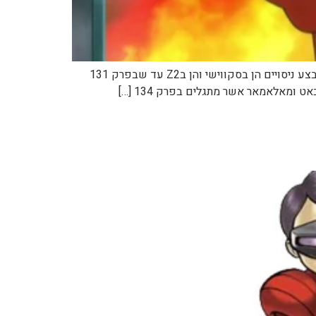
זירוסיק הוא דמות באנימה של XY, הוא המדען הראשי של צוות פלייר והוא הכוח המניע מאחוריו. לאורך כל האנימה הוא זה שמבצע ניסויים הן בסקווישי והן בZ2 עד שבפרק 131