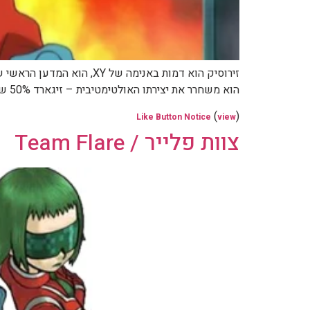
הוא משחרר את יצירתו האולטימטיבית – זיגארד 50% שמקשיב לצוות פלייר וזורע הרס בלומיוס. יש לו גם את הפוקימונים קרובאט ומאלאמאר אשר מתגלים בפרק 134 […]
(
)
Like Button Notice
view
צוות פלייר / Team Flare