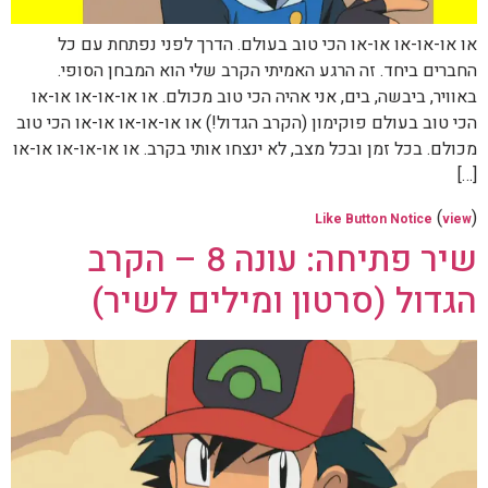
או או-או-או או-או הכי טוב בעולם. הדרך לפני נפתחת עם כל
החברים ביחד. זה הרגע האמיתי הקרב שלי הוא המבחן הסופי.
באוויר, ביבשה, בים, אני אהיה הכי טוב מכולם. או או-או-או או-או
הכי טוב בעולם פוקימון (הקרב הגדול!) או או-או-או או-או הכי טוב
מכולם. בכל זמן ובכל מצב, לא ינצחו אותי בקרב. או או-או-או או-או
[…]
(
)
Like Button Notice
view
שיר פתיחה: עונה 8 – הקרב
הגדול (סרטון ומילים לשיר)