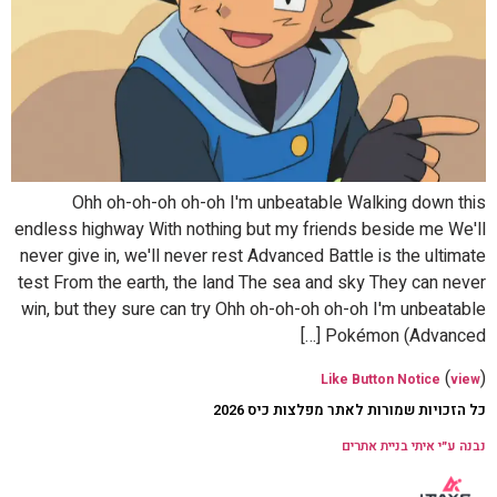
Ohh oh-oh-oh oh-oh I'm unbeatable Walking down this
endless highway With nothing but my friends beside me We'll
never give in, we'll never rest Advanced Battle is the ultimate
test From the earth, the land The sea and sky They can never
win, but they sure can try Ohh oh-oh-oh oh-oh I'm unbeatable
Pokémon (Advanced […]
(
)
Like Button Notice
view
כל הזכויות שמורות לאתר מפלצות כיס 2026
נבנה ע״י איתי בניית אתרים