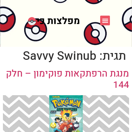
פוקימון כחול לבן
פורום FXP
אספני פוקימון
תגית:
Savvy Swinub
מנגת הרפתקאות פוקימון – חלק
144