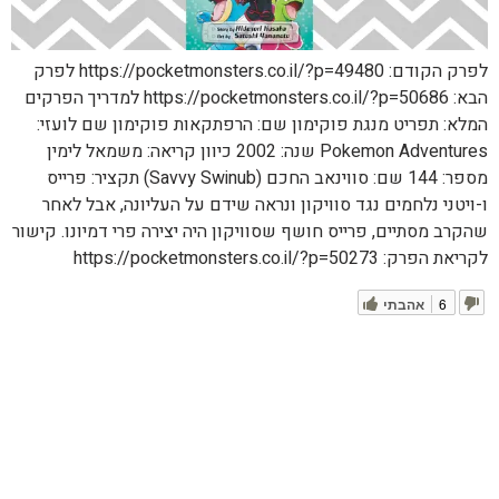
לפרק הקודם: https://pocketmonsters.co.il/?p=49480 לפרק
הבא: https://pocketmonsters.co.il/?p=50686 למדריך הפרקים
המלא: תפריט מנגת פוקימון שם: הרפתקאות פוקימון שם לועזי:
Pokemon Adventures שנה: 2002 כיוון קריאה: משמאל לימין
מספר: 144 שם: סווינאב החכם (Savvy Swinub) תקציר: פרייס
ו-ויטני נלחמים נגד סוויקון ונראה שידם על העליונה, אבל לאחר
שהקרב מסתיים, פרייס חושף שסוויקון היה יצירה פרי דמיונו. קישור
לקריאת הפרק: https://pocketmonsters.co.il/?p=50273
6
אהבתי