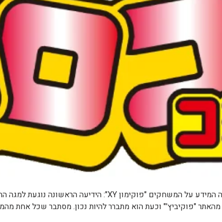
מהדורת ספטמבר של מגזין קורוקורו דלפה לרשת ואיתה המידע על המש
 מהאתר "פוקיביץ'" וכעת הוא מתברר להיות נכון. מסתבר שכל אחת מה