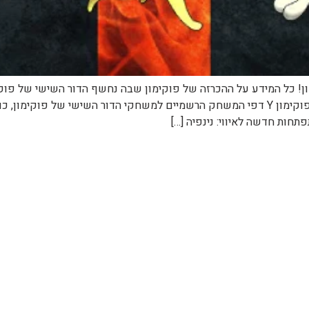
http://pocketmonsters.co.il/?p=15146 פוקימון X ופוקימון Y דפי המשחק הרשמיים למשחקי 