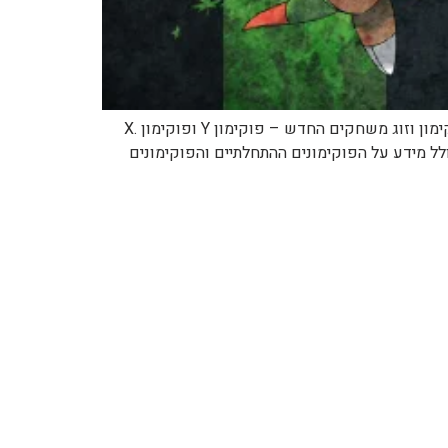
מידע רשמי: פוקימון Y ופוקימון X – דור שישי לפוקימון! כל המידע על ההכרזה של פוקימון שבה נחשף הדור השישי של פוקימון וזוג משחקים החדש – פוקימון Y ופוקימון X.
הדור השישי של פוקימון, כולל מידע על הפוקימונים ההתחלתיים והפוקימונים