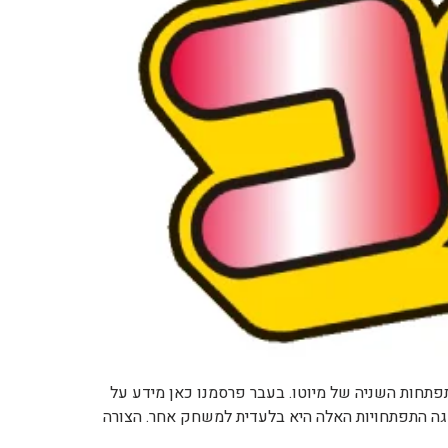
חקים "פוקימון XY": הידיעה הראשונה נוגעת למגה התפתחות השניה של מיוטו. בעבר פרסמנו כאן מידע על
מגה התפתחויות האלה היא בלעדית למשחק אחר. הצורה