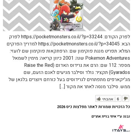
לפרק הקודם: https://pocketmonsters.co.il/?p=33244 לפרק
הבא: https://pocketmonsters.co.il/?p=34045 למדריך הפרקים
המלא: תפריט מנגת פוקימון שם: הרפתקאות פוקימון שם לועזי:
Pokemon Adventures שנה: 2001 כיוון קריאה: מימין לשמאל
מספר: 112 שם: הרם את גרידוס האדום (Raise the Red
Gyarados) תקציר: גולד וסילבר מגיעים לאגם הזעם, שם
מג'יקארפים מתפתחים לגרידוסים בעל כורחם ויוצרים בלגאן של
ממש. סילבר מנסה לאתר את מקור […]
6
אהבתי
כל הזכויות שמורות לאתר מפלצות כיס 2026
נבנה ע״י איתי בניית אתרים