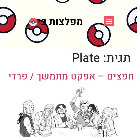
פוקימון כחול לבן
פורום FXP
אספני פוקימון
תגית:
Plate
חפצים – אפקט מתמשך / פרדי