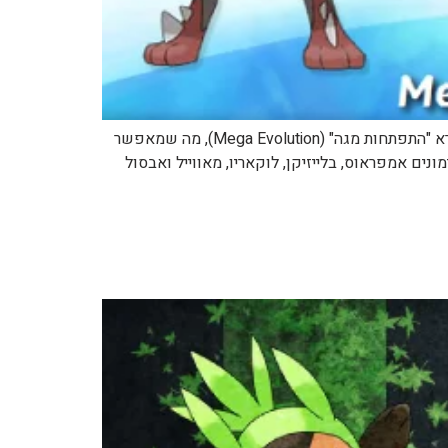
מגזין "קורוקורו" דלף לרשת ואיתו מידע חדש לגבי המשחקים "פוקימון Y ופוקימון X": תהליך חדש נחשף במשחקים והוא נקרא "התפתחות מגה" (Mega Evolution), מה שמאפשר
ם אמפראוס, בלייזיקן, לוקאריו, מאווייל ואבסול