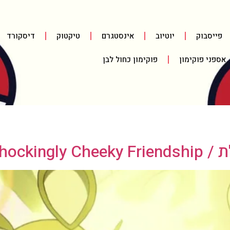
פייסבוק
יוטיוב
אינסטגרם
טיקטוק
דיסקורד
אספני פוקימון
פוקימון כחול לבן