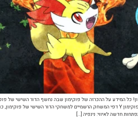
http://pocketmonsters.co.il/?p=15146 פוקימון X ופוקימון Y דפי המשחק הרשמיים למשחקי 