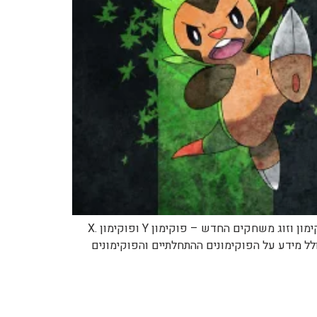
מידע רשמי: פוקימון Y ופוקימון X – דור שישי לפוקימון! כל המידע על ההכרזה של פוקימון שבה נחשף הדור השישי של פוקימון וזוג משחקים החדש – פוקימון Y ופוקימון X.
הדור השישי של פוקימון, כולל מידע על הפוקימונים ההתחלתיים והפוקימונים