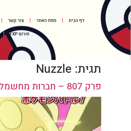
דף הבית
מפת האתר
צור קשר
פורום FXP
תגית:
Nuzzle
פרק 807 – חברות מחשמלת / A Shockingly Cheeky Friendship