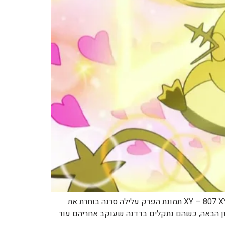
שם הפרק – English A Shockingly Cheeky Friendship שם הפרק – עברית חברות מחשמלת שם עונה ומספר פרק XY – 807 XY – 004 תמונת הפרק עלילה סרנה בוחרת את
כון הבאה, כשהם נתקלים בדדנה שעוקב אחריהם עוד