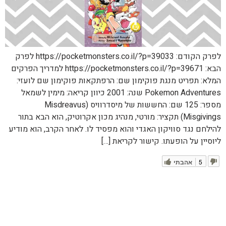
לפרק הקודם: https://pocketmonsters.co.il/?p=39033 לפרק
הבא: https://pocketmonsters.co.il/?p=39671 למדריך הפרקים
המלא: תפריט מנגת פוקימון שם: הרפתקאות פוקימון שם לועזי:
Pokemon Adventures שנה: 2001 כיוון קריאה: מימין לשמאל
מספר: 125 שם: החששות של מיסדרוויס (Misdreavus
Misgivings) תקציר: מורטי, מנהיג מכון אקרוטיק, הוא הבא בתור
להילחם נגד סוויקון האגדי והוא מפסיד לו. לאחר הקרב, הוא מודיע
ליוסיין על הופעתו. קישור לקריאת […]
5
אהבתי