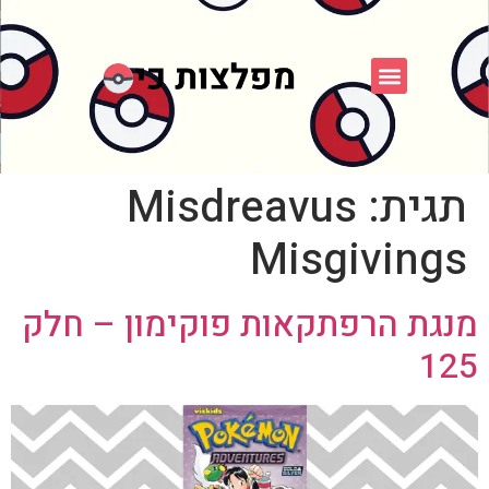
פוקימון כחול לבן
פורום FXP
אספני פוקימון
תגית:
Misdreavus
Misgivings
מנגת הרפתקאות פוקימון – חלק
125