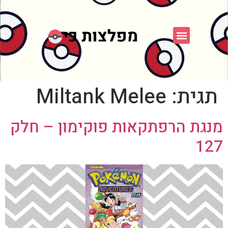
פוקימון כחול לבן
פורום FXP
אספני פוקימון
תגית:
Miltank Melee
מנגת הרפתקאות פוקימון – חלק
127