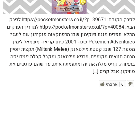
לפרק הקודם: https://pocketmonsters.co.il/?p=39671 לפרק
הבא: https://pocketmonsters.co.il/?p=40084 למדריך הפרקים
המלא: תפריט מנגת פוקימון שם: הרפתקאות פוקימון שם לועזי:
Pokemon Adventures שנה: 2001 כיוון קריאה: משמאל לימין
מספר: 127 שם: קטטת מילטאנק (Miltank Melee) תקציר: יוסיין
מרמה חוואים מקומיים, מרפא מילטאנק ומקבל קבלת פנים יפה
בתמורה. קריס מגלה את זה ומתעמתת איתו, עד שהם פוגשים את
סוויקון. אבל קריס […]
6
אהבתי