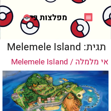
פוקימון כחול לבן
פורום FXP
אספני פוקימון
תגית:
Melemele Island
אי מלמלה / Melemele Island