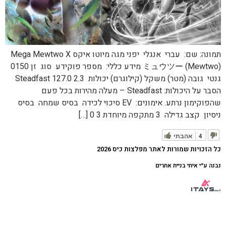
תמונה: שם: עברי אנגלי יפני מגה מיוטו איקס Mega Mewtwo X
ミュウツー (Mewtwo) מידע כללי: מספר פוקידע סוג זן 0150
גנטי גובה (מטר) משקל (קילוגרם) יכולות 2.3 127.0 Steadfast
הסבר על היכולות: Steadfast – מעלה מהירות בכל פעם
שהפוקימון נרתע. אימונים: EV סיכוי לכידה בסיס שמחה בסיס
ניסיון קצב גדילה 3 מתקפה מיוחדת 3 0 […]
4
אהבתי
כל הזכויות שמורות לאתר מפלצות כיס 2026
נבנה ע״י איתי בניית אתרים