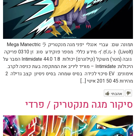
תמונה: שם: עברי אנגלי יפני מגה מנקטריק Mega Manectric ラ
イボルト (Livolt) מידע כללי: מספר פוקידע סוג זן 0310 פריקה
גובה (מטר) משקל (קילוגרם) יכולות 1.8 44.0 Intimidate הסבר על
היכולות: Intimidate – מוריד ליריב את המתקפה בעת כניסה לקרב.
אימונים: EV סיכוי לכידה בסיס שמחה בסיס ניסיון קצב גדילה 2
מהירות 45 50 201 איטי […]
אהבתי
סיקור מגה מנקטריק / פרדי