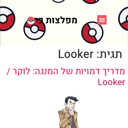
פוקימון כחול לבן
פורום FXP
אספני פוקימון
תגית:
Looker
מדריך דמויות של המנגה: לוקר /
Looker