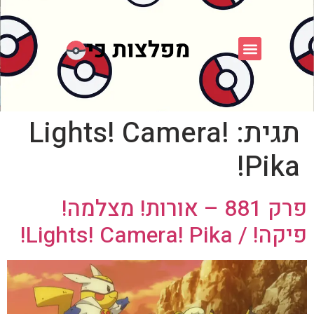
פוקימון כחול לבן
פורום FXP
אספני פוקימון
תגית:
Lights! Camera!
Pika!
פרק 881 – אורות! מצלמה!
פיקה! / Lights! Camera! Pika!