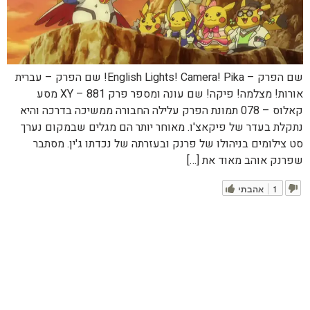
שם הפרק – English Lights! Camera! Pika! שם הפרק – עברית
אורות! מצלמה! פיקה! שם עונה ומספר פרק XY – 881 מסע
קאלוס – 078 תמונת הפרק עלילה החבורה ממשיכה בדרכה והיא
נתקלת בעדר של פיקאצ'ו. מאוחר יותר הם מגלים שבמקום נערך
סט צילומים בניהולו של פרנק ובעזרתה של נכדתו ג'ין. מסתבר
שפרנק אוהב מאוד את […]
1
אהבתי