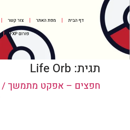
דף הבית
מפת האתר
צור קשר
פורום FXP
תגית:
Life Orb
חפצים – אפקט מתמשך / פ