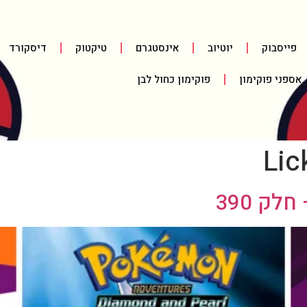
פייסבוק
יוטיוב
אינסטגרם
טיקטוק
דיסקורד
אספני פוקימון
פוקימון כחול לבן
Lic
ק 390