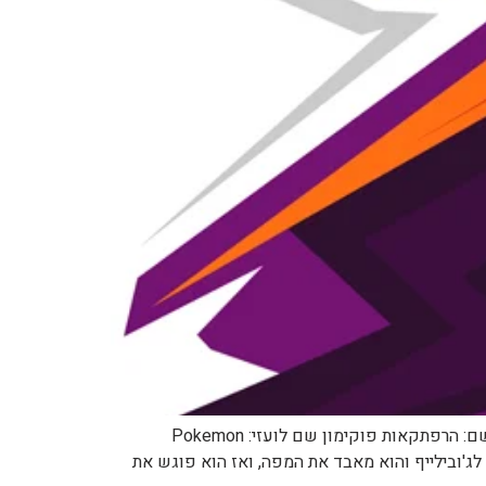
לפרק הקודם: https://pocketmonsters.co.il/?p=169477 לפרק הבא: בקרוב למדריך הפרקים המלא: תפריט מנגת פוקימון שם: הרפתקאות פוקימון שם לועזי: Pokemon
 מספר: 390 שם: ליקיטונג המלקק (Licking Lickitung) תקציר: יהלום מגיע לג'ובילייף והוא מאבד את המפה, ואז הוא פוגש את