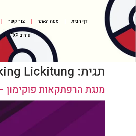
דף הבית
מפת האתר
צור קשר
פורום FXP
תגית:
king Lickitung
מנגת הרפתקאות פוקימון – חל