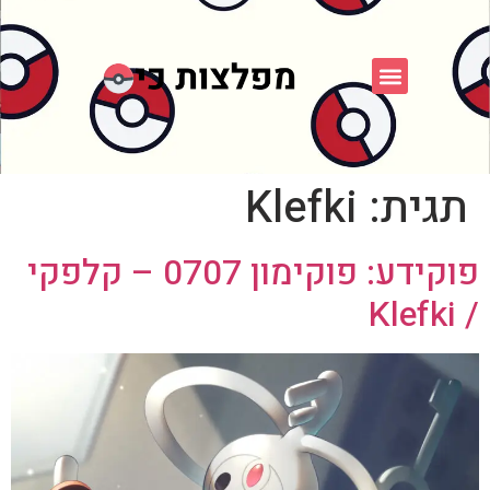
פוקימון כחול לבן
פורום FXP
אספני פוקימון
תגית:
Klefki
פוקידע: פוקימון 0707 – קלפקי
/ Klefki