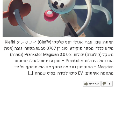
תמונה: שם: עברי אנגלי יפני קלפקי Klefki クレッフィ (Cleffy)
מידע כללי: מספר פוקידע סוג זן 0707 טבעת מפתח גובה (מטר)
משקל (קילוגרם) יכולות 0.2 3.0 Prankster Magician (נסתרת)
הסבר על היכולות: Prankster – נותן עדיפות למהלכי סטטוס.
Magician – הפוקימון גונב את החפץ אם הוא מותקף על ידי
מתקפה. אימונים: EV סיכוי לכידה בסיס שמחה […]
1
אהבתי