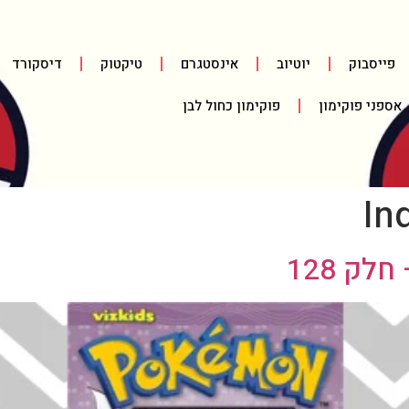
פייסבוק
יוטיוב
אינסטגרם
טיקטוק
דיסקורד
אספני פוקימון
פוקימון כחול לבן
In
ק 128