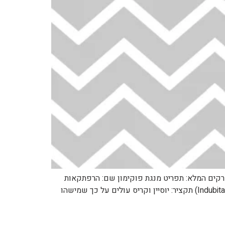
https://pocketmonster לפרק הבא: https://pocketmonsters.co.il/?p=40111 למדריך הפרקים המלא: תפריט מנגת פוקימון שם: הרפתקאות
פוקימון שם לועזי: Pokemon Adventures שנה: 2001 כיוון קריאה: משמאל לימין. מספר: 128 שם: דיטו ללא ספק (Indubitably Ditto) תקציר: יוסיין וקריס עולים על כך שמישהו