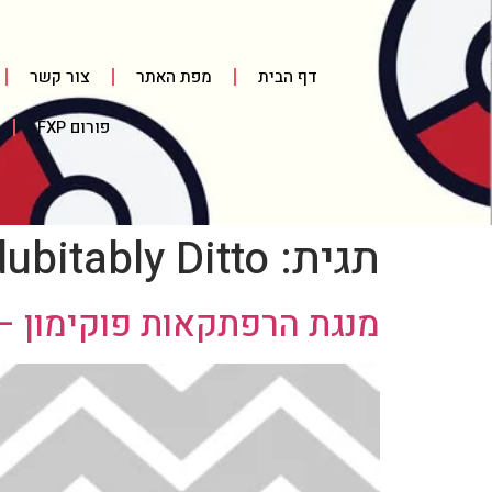
דף הבית
מפת האתר
צור קשר
פורום FXP
תגית:
dubitably Ditto
מנגת הרפתקאות פוקימון – חל