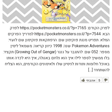
לפרק הקודם: https://pocketmonsters.co.il/?p=7165 לפרק
הבא: https://pocketmonsters.co.il/?p=7544 למדריך הפרקים
המלא: תפריט מנגת פוקימון שם: הרפתקאות פוקימון שם לועזי:
Pokemon Adventures שנה: 1998 כיוון קריאה: משמאל לימין
מספר: 052 שם: להתגבר על גנגר (Growing Out of Gengar) תקציר:
בלו ממשיך לספר לילו איך הוא נלחם באגת'ה, איך היא לכדה אותו
באוכל חלומות ותודות לניסיון שלו ולאימונים הקודמים, הוא הצליח
להשתחרר […]
5
אהבתי