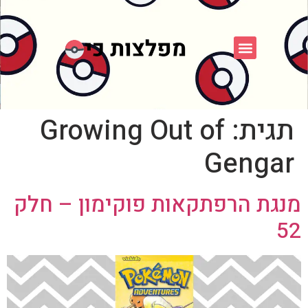
פוקימון כחול לבן
פורום FXP
אספני פוקימון
תגית:
Growing Out of
Gengar
מנגת הרפתקאות פוקימון – חלק
52