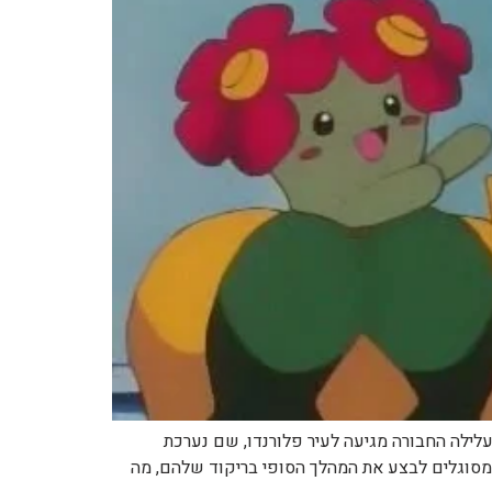
הפרק – עברית כוח הפרח שם עונה ומספר פרק מסעות ג'וטו – 124 תמונת הפרק עלילה החבורה מגיעה לעיר פלורנדו, שם נערכת
 מסוגלים לבצע את המהלך הסופי בריקוד שלהם, מה