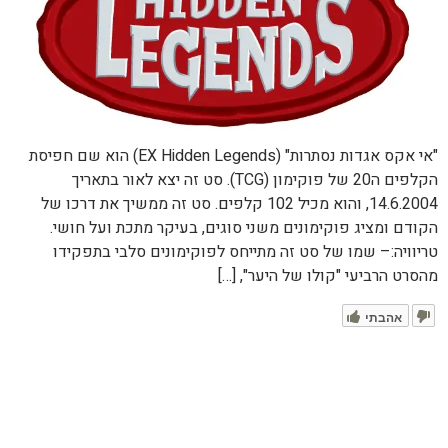
"אי אקס אגדות נסתרות" (EX Hidden Legends) הוא שם חפיסת
הקלפים ה20 של פוקימון (TCG). סט זה יצא לאור בתאריך
14.6.2004, והוא מכיל 102 קלפים. סט זה ממשיך את דרכו של
הקודם ומציג פוקימונים משני סוגים, בעיקר מתכת ועל חושי.
טריוויה:– שמו של סט זה מתייחס לפוקימונים סלבי בתפקידו
מהסרט הרביעי "קולו של היער", […]
אהבתי