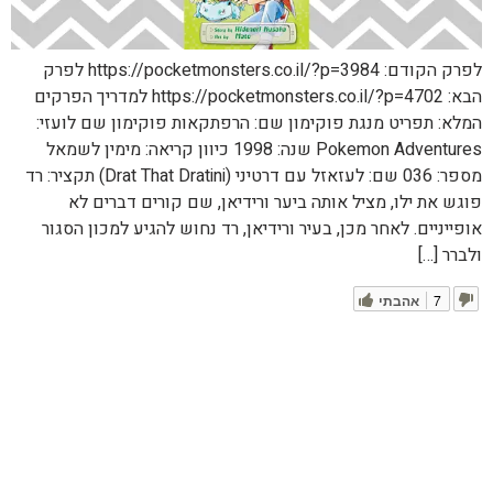
לפרק הקודם: https://pocketmonsters.co.il/?p=3984 לפרק
הבא: https://pocketmonsters.co.il/?p=4702 למדריך הפרקים
המלא: תפריט מנגת פוקימון שם: הרפתקאות פוקימון שם לועזי:
Pokemon Adventures שנה: 1998 כיוון קריאה: מימין לשמאל
מספר: 036 שם: לעזאזל עם דרטיני (Drat That Dratini) תקציר: רד
פוגש את ילו, מציל אותה ביער ורידיאן, שם קורים דברים לא
אופייניים. לאחר מכן, בעיר ורידיאן, רד נחוש להגיע למכון הסגור
ולברר […]
7
אהבתי