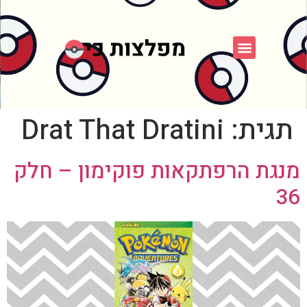
פוקימון כחול לבן
פורום FXP
אספני פוקימון
תגית:
Drat That Dratini
מנגת הרפתקאות פוקימון – חלק
36