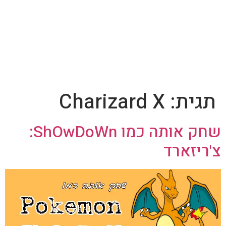
תגית:
Charizard X
שחק אותה כמו ShOwDoWn:
צ'ריזארד