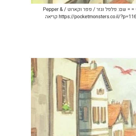
כמה הבהרות: 1. אני יודע שזה אתר פוקימון. 2. אני יודע שזה לא תוכן פוקימון. 3. אני עדיין רוצה לפרסם את זה פה. תהנו. = = = = = שם: פלפל וגזר / פפר וקארוט / Pepper &
Carrot אמן: דיויד רבוי / David Revoy קישור: https://www.peppercarrot.com/ קישור לכל הפרקים מתורגמים לעברית: https://pocketmonsters.co.il/?p=116997 קריאה