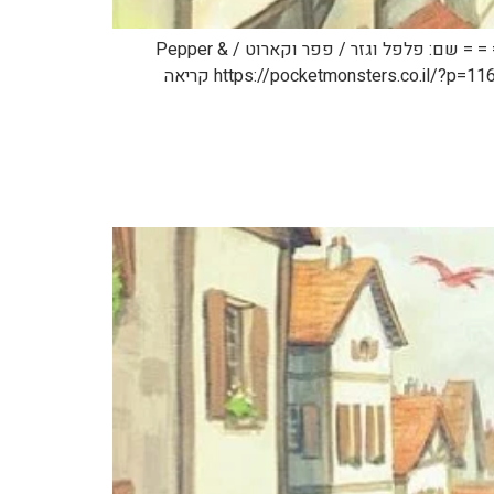
כמה הבהרות: 1. אני יודע שזה אתר פוקימון. 2. אני יודע שזה לא תוכן פוקימון. 3. אני עדיין רוצה לפרסם את זה פה. תהנו. = = = = = שם: פלפל וגזר / פפר וקארוט / Pepper &
Carrot אמן: דיויד רבוי / David Revoy קישור: https://www.peppercarrot.com/ קישור לכל הפרקים מתורגמים לעברית: https://pocketmonsters.co.il/?p=116997 קריאה