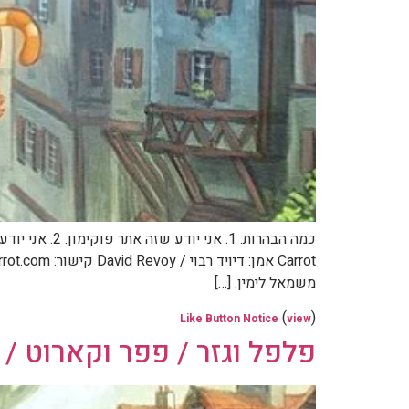
משמאל לימין. […]
(
)
Like Button Notice
view
פלפל וגזר / פפר וקארוט / Pepper & Carrot – חלק 14