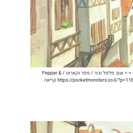
כמה הבהרות: 1. אני יודע שזה אתר פוקימון. 2. אני יודע שזה לא תוכן פוקימון. 3. אני עדיין רוצה לפרסם את זה פה. תהנו. = = = = = שם: פלפל וגזר / פפר וקארוט / Pepper &
Carrot אמן: דיויד רבוי / David Revoy קישור: https://www.peppercarrot.com/ קישור לכל הפרקים מתורגמים לעברית: https://pocketmonsters.co.il/?p=116997 קריאה