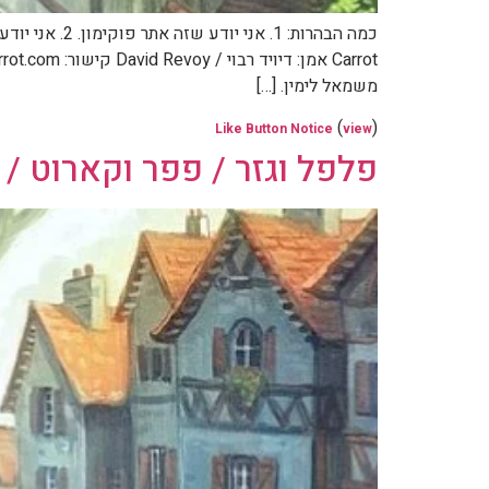
משמאל לימין. […]
(
)
Like Button Notice
view
פלפל וגזר / פפר וקארוט / Pepper & Carrot – חלק 15