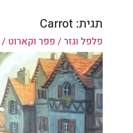
תגית:
Carrot
פלפל וגזר / פפר וקארוט / Pepper & Carrot – חלק 17