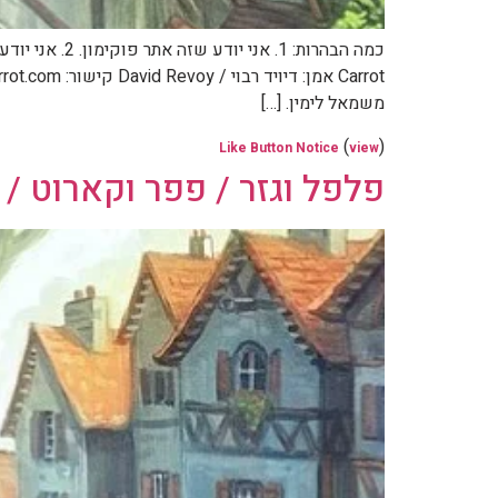
משמאל לימין. […]
(
)
Like Button Notice
view
פלפל וגזר / פפר וקארוט / Pepper & Carrot – חלק 13