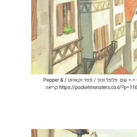
כמה הבהרות: 1. אני יודע שזה אתר פוקימון. 2. אני יודע שזה לא תוכן פוקימון. 3. אני עדיין רוצה לפרסם את זה פה. תהנו. = = = = = שם: פלפל וגזר / פפר וקארוט / Pepper &
Carrot אמן: דיויד רבוי / David Revoy קישור: https://www.peppercarrot.com/ קישור לכל הפרקים מתורגמים לעברית: https://pocketmonsters.co.il/?p=116997 קריאה