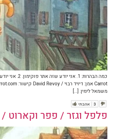
משמאל לימין. […]
3
אהבתי
פלפל וגזר / פפר וקארוט / Pepper & Carrot – חלק 16