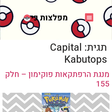
פוקימון כחול לבן
פורום FXP
אספני פוקימון
תגית:
Capital
Kabutops
מנגת הרפתקאות פוקימון – חלק
155