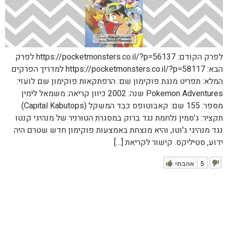
לפרק הקודם: https://pocketmonsters.co.il/?p=56137 לפרק
הבא: https://pocketmonsters.co.il/?p=58117 למדריך הפרקים
המלא: תפריט מנגת פוקימון שם: הרפתקאות פוקימון שם לועזי:
Pokemon Adventures שנה: 2002 כיוון קריאה: משמאל לימין
מספר: 155 שם: קאבוטופס כבד המשקל (Capital Kabutops)
תקציר: ג'סמין נלחמת נגד ברוק במסגרת הטורניר של מנהיגי קנטו
נגד מנהיגי ג'וטו, והיא מנצחת באמצעות פוקימון חדש שטרם היה
ידוע, סטיליקס. קישור לקריאת […]
5
אהבתי