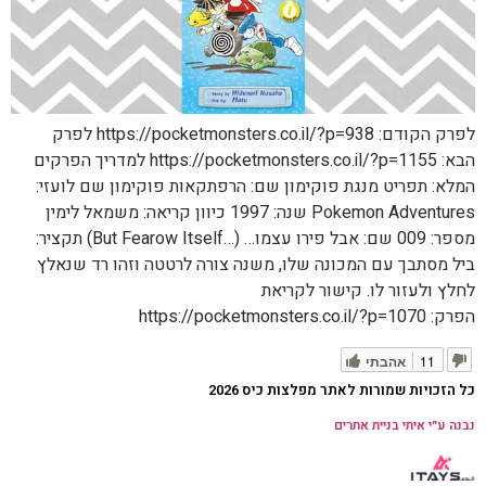
לפרק הקודם: https://pocketmonsters.co.il/?p=938 לפרק
הבא: https://pocketmonsters.co.il/?p=1155 למדריך הפרקים
המלא: תפריט מנגת פוקימון שם: הרפתקאות פוקימון שם לועזי:
Pokemon Adventures שנה: 1997 כיוון קריאה: משמאל לימין
מספר: 009 שם: אבל פירו עצמו… (…But Fearow Itself) תקציר:
ביל מסתבך עם המכונה שלו, משנה צורה לרטטה וזהו רד שנאלץ
לחלץ ולעזור לו. קישור לקריאת
הפרק: https://pocketmonsters.co.il/?p=1070
11
אהבתי
כל הזכויות שמורות לאתר מפלצות כיס 2026
נבנה ע״י איתי בניית אתרים