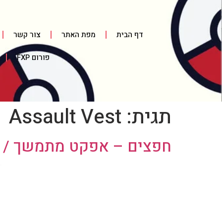
דף הבית
מפת האתר
צור קשר
פורום FXP
תגית:
Assault Vest
חפצים – אפקט מתמשך / פ