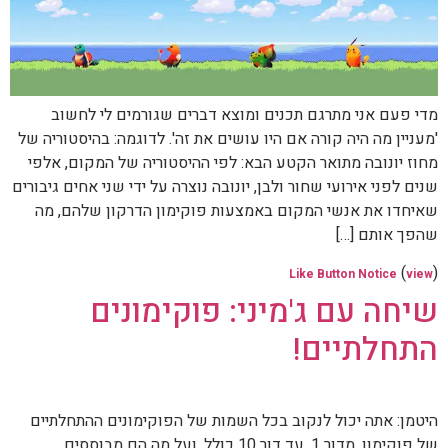
מדי פעם אני מתרגם תכנים ומוצא דברים שגורמים לי לחשוב
'מעניין מה היה קורה אם היו עושים את זה'. לדוגמה: בהיסטוריה של
מחוז יונובה מתואר הקטע הבא: לפי ההיסטוריה של המקום, אלפי
שנים לפני אירועי שחור ולבן, יונובה נוצרה על ידי שני אחים גיבורים
שאיחדו את אנשי המקום באמצעות פוקימון הדרקון שלהם, מה
שהפך אותם […]
(
)
Like Button Notice
view
שיחה עם ג'מיני: פוקימונים
התחלתיים!
היטמן: אתה יכול לנקוב בכל השמות של הפוקימונים ההתחלתיים
של פוקימון, מדור 1, עד דור 10 כולל, ועל מה הם מבוססים.