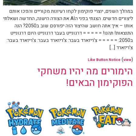
במהלך השנים, יוצרי פוקימון לקחו רעיונות מקוריים והפכו אותם
ליצורים חדשים. הצגתי בפני הAI את הצורה הישנה, החדשה ושאלתי
אותו – איך אתה חושב שהיצור הזה יפורסם שוב ב2050? הנה
התוצאות! תהנו! = = = = = דרגונייט בעבר דרגונייט היום דרגונייט
ב2050: = = = = = צ'ריזארד בעבר: צ'ריזארד בעבר: צ'ריזארד בעבר:
צ'ריזארד […]
(
)
Like Button Notice
view
הימורים מה יהיו משחקי
הפוקימון הבאים!