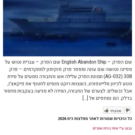
שם הפרק – English Abandon Ship שם הפרק – עברית נטוש על
ספינה נטושה שם עונה ומספר פרק פוקימון למתקדמים – פרק
308 (AG-032) תמונת הפרק עלילה אש והחבורה נוסעים על סירת
מנוע לכיוון סלייטפורט, כשצוות רוקט מנסים לחטוף את פיקאצ'ו,
אבל נכשלים. לצערם של החבורה, הסירה לא מניעה בעקבות מחסור
בדלק. הם נסחפים אל […]
אהבתי
כל הזכויות שמורות לאתר מפלצות כיס 2026
נבנה ע״י איתי בניית אתרים