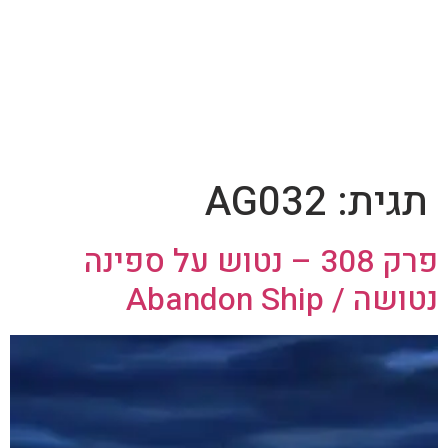
תגית:
AG032
פרק 308 – נטוש על ספינה
נטושה / Abandon Ship