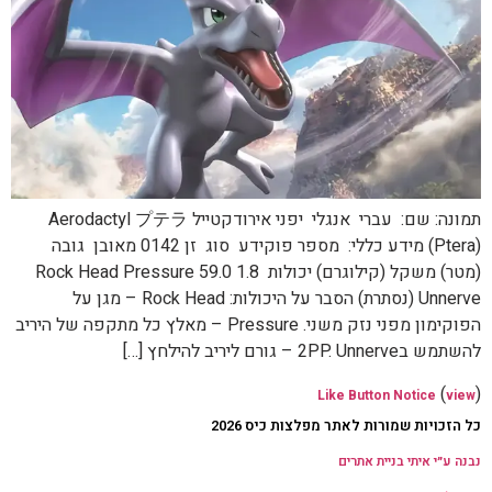
תמונה: שם: עברי אנגלי יפני אירודקטייל Aerodactyl プテラ
(Ptera) מידע כללי: מספר פוקידע סוג זן 0142 מאובן גובה
(מטר) משקל (קילוגרם) יכולות 1.8 59.0 Rock Head Pressure
Unnerve (נסתרת) הסבר על היכולות: Rock Head – מגן על
הפוקימון מפני נזק משני. Pressure – מאלץ כל מתקפה של היריב
להשתמש ב2PP. Unnerve – גורם ליריב להילחץ […]
(
)
Like Button Notice
view
כל הזכויות שמורות לאתר מפלצות כיס 2026
נבנה ע״י איתי בניית אתרים