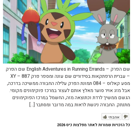
שם הפרק – English Adventures in Running Errands שם הפרק
– עברית הרפתקאות בסידורים שם עונה ומספר פרק XY – 887
מסע קאלוס – 084 תמונת הפרק עלילה החבורה ממשיכה בדרכה,
אבל מזג אויר סוער מאלץ אותם לעצור במרכז פוקימונים מקומי.
הגשם ממשיך לרדת וכתוצאה מזה, החשמל במרכז הפוקימונים
מתנתק. החבורה ניגשת לראות במה מדובר ומסתבר […]
אהבתי
כל הזכויות שמורות לאתר מפלצות כיס 2026