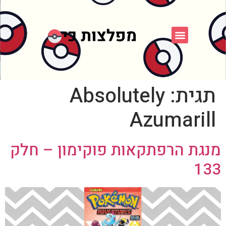
פוקימון כחול לבן
פורום FXP
אספני פוקימון
תגית:
Absolutely
Azumarill
מנגת הרפתקאות פוקימון – חלק
133