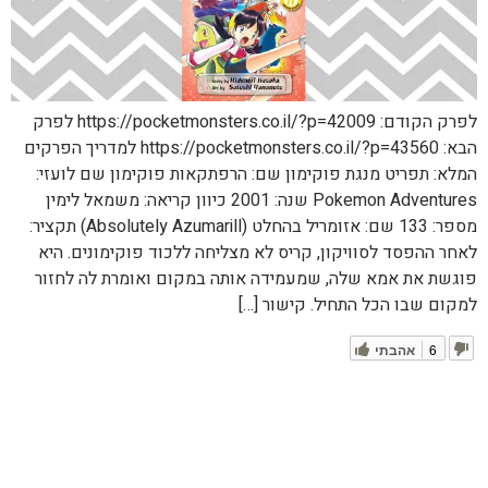
לפרק הקודם: https://pocketmonsters.co.il/?p=42009 לפרק
הבא: https://pocketmonsters.co.il/?p=43560 למדריך הפרקים
המלא: תפריט מנגת פוקימון שם: הרפתקאות פוקימון שם לועזי:
Pokemon Adventures שנה: 2001 כיוון קריאה: משמאל לימין
מספר: 133 שם: אזומריל בהחלט (Absolutely Azumarill) תקציר:
לאחר ההפסד לסוויקון, קריס לא מצליחה ללכוד פוקימונים. היא
פוגשת את אמא שלה, שמעמידה אותה במקום ואומרת לה לחזור
למקום שבו הכל התחיל. קישור […]
6
אהבתי