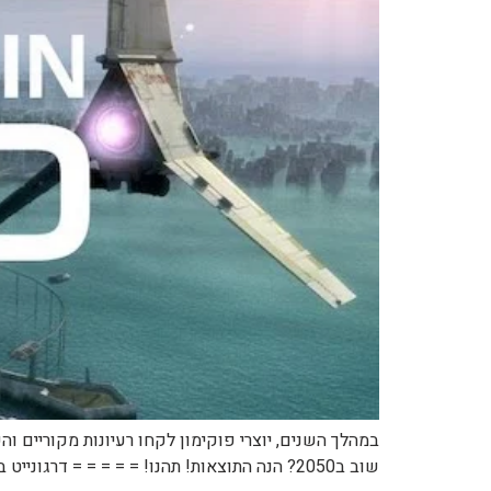
שוב ב2050? הנה התוצאות! תהנו! = = = = = דרגונייט בעבר דרגונייט היום דרגונייט ב2050: = = = = = צ'ריזארד בעבר: צ'ריזארד בעבר: צ'ריזארד בעבר: צ'ריזארד […]