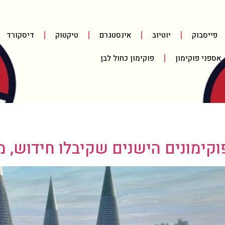
פייסבוק
יוטיוב
אינסטגרם
טיקטוק
דיסקורד
אספני פוקימון
פוקימון כחול לבן