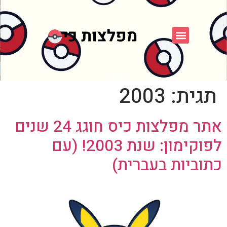
פוקימון כחול לבן
פורום FXP
אספני פוקימון
תגית:
2003
אתר מפלצות כיס חוגג 24 שנים
לפוקימון: שנת 2003! (עם
כתוביות בעברית)