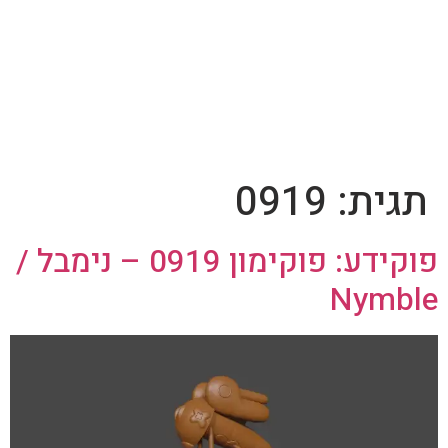
תגית:
0919
פוקידע: פוקימון 0919 – נימבל /
Nymble