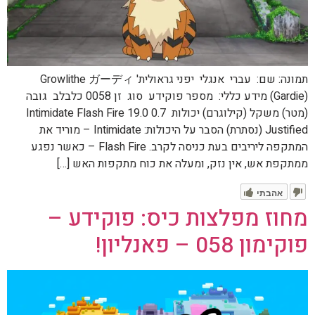
תמונה: שם: עברי אנגלי יפני גראולית' Growlithe ガーディ
(Gardie) מידע כללי: מספר פוקידע סוג זן 0058 כלבלב גובה
(מטר) משקל (קילוגרם) יכולות 0.7 19.0 Intimidate Flash Fire
Justified (נסתרת) הסבר על היכולות: Intimidate – מוריד את
המתקפה ליריבים בעת כניסה לקרב. Flash Fire – כאשר נפגע
ממתקפת אש, אין נזק, ומעלה את כוח מתקפות האש […]
אהבתי
מחוז מפלצות כיס: פוקידע –
פוקימון 058 – פאנליון!