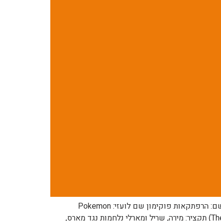
לפרק הקודם: https://pocketmonsters.co.il/?p=178287 לפרק הבא: בקרוב למדריך הפרקים המלא: תפריט מנגת פוקימון שם: הרפתקאות פוקימון שם לועזי: Pokemon
Adventures שנה: 2012 כיוון קריאה: מימין לשמאל מספר: 437 שם: הדו-קרב הממדי הסופי 7 (The Final Dimensional Duel VII) תקציר: מירה, שריל ומארלי נלחמות נגד מארס,