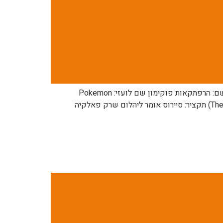
לפרק הקודם: https://pocketmonsters.co.il/?p=178335 לפרק הבא: בקרוב למדריך הפרקים המלא: תפריט מנגת פוקימון שם: הרפתקאות פוקימון שם לועזי: Pokemon
Adventures שנה: 2012 כיוון קריאה: מימין לשמאל מספר: 438 שם: הדו-קרב הממדי הסופי 8 (The Final Dimensional Duel VIII) תקציר: סיירוס אומר ליהלום שרק פאלקיה