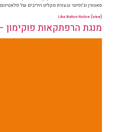
סאטורן וג'ופיטר ובעזרת מקליט היריבים של פלאטינום, ה
(
)
Like Button Notice
view
מנגת הרפתקאות פוקימון – חל