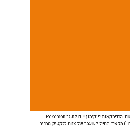
לפרק הקודם: https://pocketmonsters.co.il/?p=178391 לפרק הבא: בקרוב למדריך הפרקים המלא: תפריט מנגת פוקימון שם: הרפתקאות פוקימון שם לועזי: Pokemon
Adventures שנה: 2012 כיוון קריאה: מימין לשמאל מספר: 439 שם: הדו-קרב הממדי הסופי 9 (The Final Dimensional Duel IX) תקציר: החייל לשעבר של צוות גלקטיק מחזיר