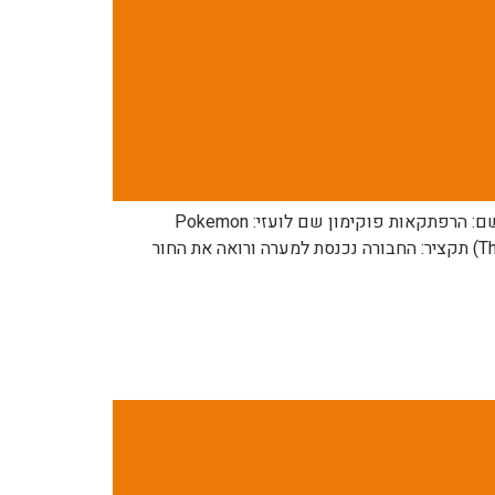
לפרק הקודם: https://pocketmonsters.co.il/?p=178254 לפרק הבא: בקרוב למדריך הפרקים המלא: תפריט מנגת פוקימון שם: הרפתקאות פוקימון שם לועזי: Pokemon
Adventures שנה: 2012 כיוון קריאה: מימין לשמאל מספר: 436 שם: הדו-קרב הממדי הסופי 6 (The Final Dimensional Duel VI) תקציר: החבורה נכנסת למערה ורואה את החור