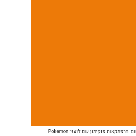
לפרק הקודם: https://pocketmonsters.co.il/?p=178223 לפרק הבא: בקרוב למדריך הפרקים המלא: תפריט מנגת פוקימון שם: הרפתקאות פוקימון שם לועזי: Pokemon