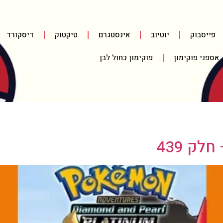
פייסבוק
יוטיוב
אינסטגרם
טיקטוק
דיסקורד
אספני פוקימון
פוקימון כחול לבן
ק 439