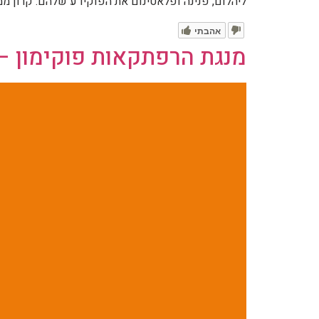
ליהלום, פנינה ופלאטינום את הפוקידע שלהם. קרון ממ
אהבתי
מנגת הרפתקאות פוקימון – חל