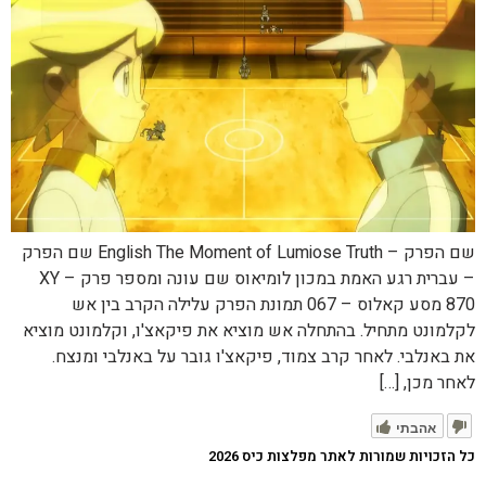
שם הפרק – English The Moment of Lumiose Truth שם הפרק
– עברית רגע האמת במכון לומיאוס שם עונה ומספר פרק XY –
870 מסע קאלוס – 067 תמונת הפרק עלילה הקרב בין אש
לקלמונט מתחיל. בהתחלה אש מוציא את פיקאצ'ו, וקלמונט מוציא
את באנלבי. לאחר קרב צמוד, פיקאצ'ו גובר על באנלבי ומנצח.
לאחר מכן, […]
אהבתי
כל הזכויות שמורות לאתר מפלצות כיס 2026