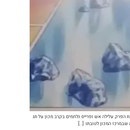
English Nice Pryce B שם הפרק – עברית קרח מהגוני שם עונה ומספר פרק מסעו של מאסטר – 240 תמונת הפרק עלילה אש ופרייס נלחמים בקרב מכון על תג
שבמרכז המכון לטובתו. […]