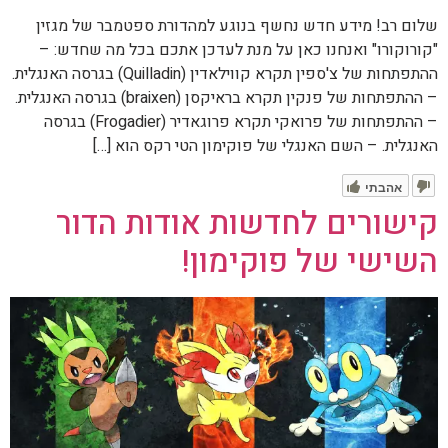
שלום רב! מידע חדש נחשף בנוגע למהדורת ספטמבר של מגזין
"קורוקורו" ואנחנו כאן על מנת לעדכן אתכם בכל מה שחדש: –
ההתפתחות של צ'ספין תקרא קווילאדין (Quilladin) בגרסה האנגלית.
– ההתפתחות של פנקין תקרא בראיקסן (braixen) בגרסה האנגלית.
– ההתפתחות של פרואקי תקרא פרוגאדיר (Frogadier) בגרסה
האנגלית. – השם האנגלי של פוקימון הטי רקס הוא […]
אהבתי
קישורים לחדשות אודות הדור
השישי של פוקימון!