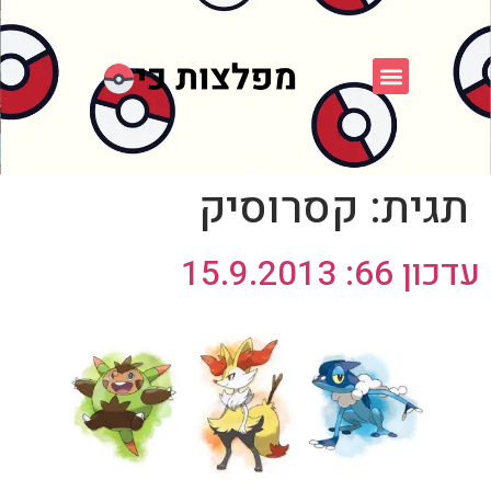
פוקימון כחול לבן
פורום FXP
אספני פוקימון
תגית:
קסרוסיק
עדכון 66: 15.9.2013