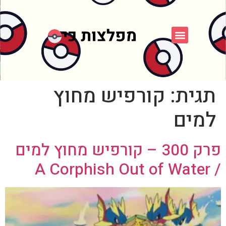
פוקימון כחול לבן
פורום FXP
אספני פוקימון
תגית:
קורפיש מחוץ
למים
פרק 300 – קורפיש מחוץ למים
/ A Corphish Out of Water